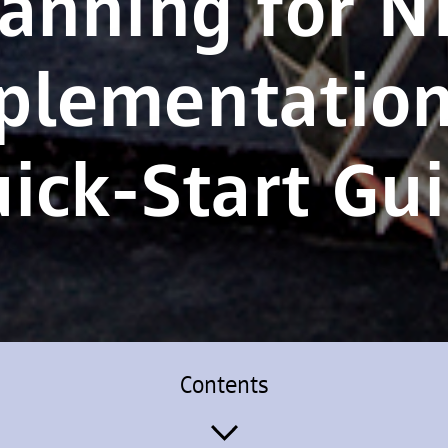
lanning for N
plementation
ick-Start Gu
Contents