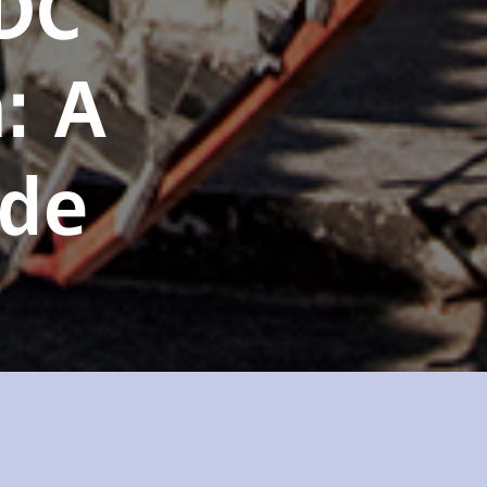
DC
: A
ide